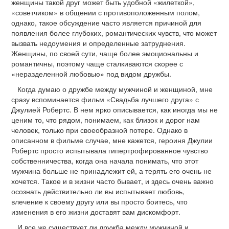
женщины такой друг может быть удобной «жилеткой»,
«советчиком» в общении с противоположенным полом,
однако, такое обсуждение часто является причиной для
появления более глубоких, романтических чувств, что может
вызвать недоумения и определенные затруднения.
Женщины, по своей сути, чаще более эмоциональны и
романтичны, поэтому чаще сталкиваются скорее с
«неразделенной любовью» под видом дружбы.
Когда думаю о дружбе между мужчиной и женщиной, мне
сразу вспоминается фильм «Свадьба лучшего друга» с
Джулией Робертс. В нем ярко описывается, как иногда мы не
ценим то, что рядом, понимаем, как близок и дорог нам
человек, только при своеобразной потере. Однако в
описанном в фильме случае, мне кажется, героиня Джулии
Робертс просто испытывала гипертрофированное чувство
собственничества, когда она начала понимать, что этот
мужчина больше не принадлежит ей, а терять его очень не
хочется. Такое и в жизни часто бывает, и здесь очень важно
осознать действительно ли вы испытывает любовь,
влечение к своему другу или вы просто боитесь, что
изменения в его жизни доставят вам дискомфорт.
И все же существует ли дружба между мужчиной и